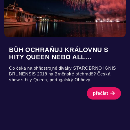
BŮH OCHRAŇUJ KRÁLOVNU S
HITY QUEEN NEBO ALL…
Co čeká na ohňostrojné diváky STAROBRNO IGNIS
BRUNENSIS 2019 na Brněnské přehradě? Česká
show s hity Queen, portugalský Ohňový…
přečíst