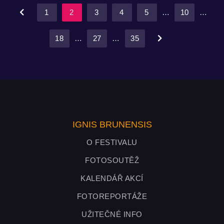
1
2
3
4
5
…
10
…
18
…
27
…
35
IGNIS BRUNENSIS
O FESTIVALU
FOTOSOUTĚŽ
KALENDÁŘ AKCÍ
FOTOREPORTÁŽE
UŽITEČNÉ INFO