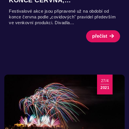
KONCE ČERVNA,…
Festivalové akce jsou připravené už na období od
konce června podle „covidových" pravidel především
ve venkovní produkci. Divadla…
přečíst
27/4
2021