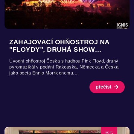
ZAHAJOVACÍ OHŇOSTROJ NA
"FLOYDY", DRUHÁ SHOW…
Úvodní ohňostroj Česka s hudbou Pink Floyd, druhý
pyromuzikál v podání Rakouska, Německa a Česka
jako pocta Ennio Morriconemu.…
přečíst
25/5