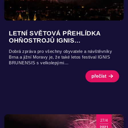
LETNÍ SVĚTOVÁ PŘEHLÍDKA
OHŇOSTROJŮ IGNIS…
Dobrá zpráva pro všechny obyvatele a návštěvníky
Brna a jižní Moravy je, že také letos festival IGNIS
BRUNENSIS s velkolepými…
přečíst
27/4
2021