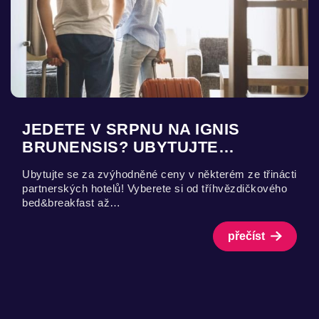
JEDETE V SRPNU NA IGNIS
BRUNENSIS? UBYTUJTE…
Ubytujte se za zvýhodněné ceny v některém ze třinácti
partnerských hotelů! Vyberete si od tříhvězdičkového
bed&breakfast až…
přečíst