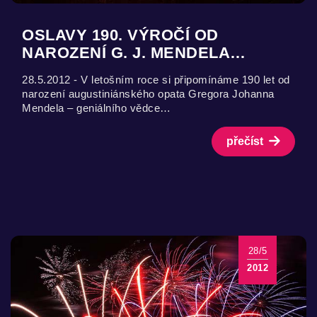
OSLAVY 190. VÝROČÍ OD
NAROZENÍ G. J. MENDELA…
28.5.2012 - V letošním roce si připomínáme 190 let od
narození augustiniánského opata Gregora Johanna
Mendela – geniálního vědce…
přečíst
28/5
2012