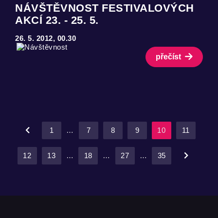
NÁVŠTĚVNOST FESTIVALOVÝCH
AKCÍ 23. - 25. 5.
26. 5. 2012, 00.30
přečíst
1
…
7
8
9
10
11
12
13
…
18
…
27
…
35