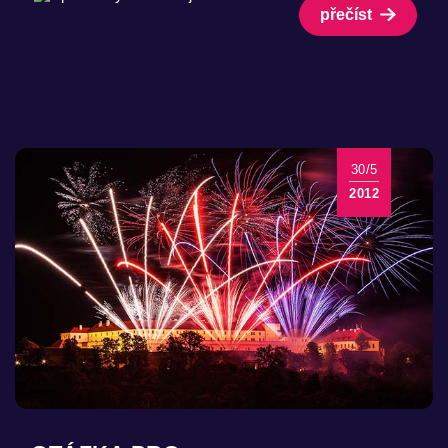
přečíst
30/5
2012