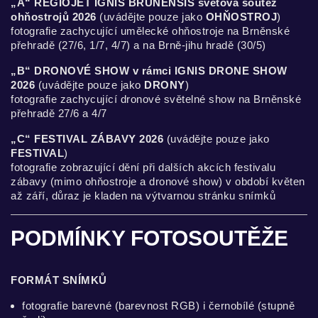
„A“ REGIOJET IGNIS BRUNENSIS světová soutěž
ohňostrojů 2026
(uvádějte pouze jako
OHŇOSTROJ
)
fotografie zachycující umělecké ohňostroje na Brněnské
přehradě (27/6, 1/7, 4/7) a na Brně-jihu hradě (30/5)
„B“ DRONOVÉ SHOW v rámci IGNIS DRONE SHOW
2026
(uvádějte pouze jako
DRONY
)
fotografie zachycující dronové světelné show na Brněnské
přehradě 27/6 a 4/7
„C“ FESTIVAL ZÁBAVY 2026
(uvádějte pouze jako
FESTIVAL
)
fotografie zobrazující dění při dalších akcích festivalu
zábavy (mimo ohňostroje a dronové show) v období květen
až září, důraz je kladen na výtvarnou stránku snímků
PODMÍNKY FOTOSOUTĚŽE
FORMÁT SNÍMKŮ
fotografie barevné (barevnost RGB) i černobílé (stupně