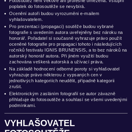
Fotosoutěž není věkově ani profesně omezena. Vstupní
poplatek do fotosoutěže se nevybírá.
Ocenění autoři budou vyrozuměni e-mailem
vyhlašovatelem.
Pro prezentaci (propagaci) soutěže budou vybrané
fotografie s uvedením autora uveřejněny bez nároku na
honorář. Pořadatel si současně vyhrazuje právo použít
oceněné fotografie pro propagaci tohoto i následujících
ročníků festivalu IGNIS BRUNENSIS, a to bez nároků na
autorský honorář autora. Při jiném využití budou
zachována veškerá autorská a užívací práva.
Na základě hodnocení odborné poroty si vyhlašovatel
vyhrazuje právo některou z vypsaných cen v
jednotlivých kategoriích neudělit, případně kategorii
zrušit.
Elektronickým zasláním fotografií se autor závazně
přihlašuje do fotosoutěže a souhlasí se všemi uvedenými
podmínkami.
VYHLAŠOVATEL