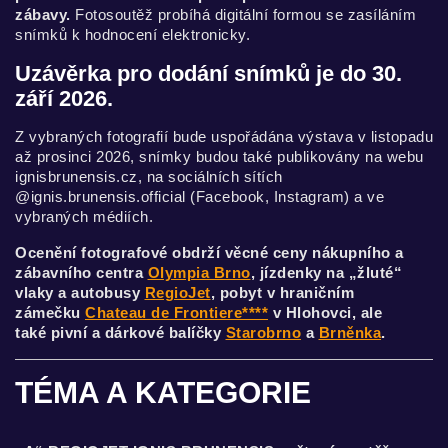
zábavy.
Fotosoutěž probíhá digitální formou se zasíláním
snímků k hodnocení elektronicky.
Uzávěrka pro dodání snímků je do 30.
září 2026.
Z vybraných fotografií bude uspořádána výstava v listopadu
až prosinci 2026, snímky budou také publikovány na webu
ignisbrunensis.cz, na sociálních sítích
@ignis.brunensis.official (Facebook, Instagram) a ve
vybraných médiích.
Ocenění fotografové obdrží věcné ceny nákupního a
zábavního centra
Olympia Brno
, jízdenky na „žluté“
vlaky a autobusy
RegioJet
, pobyt v hraničním
zámečku
Chateau de Frontiere****
v Hlohovci, ale
také pivní a dárkové balíčky
Starobrno
a
Brněnka
.
TÉMA A KATEGORIE