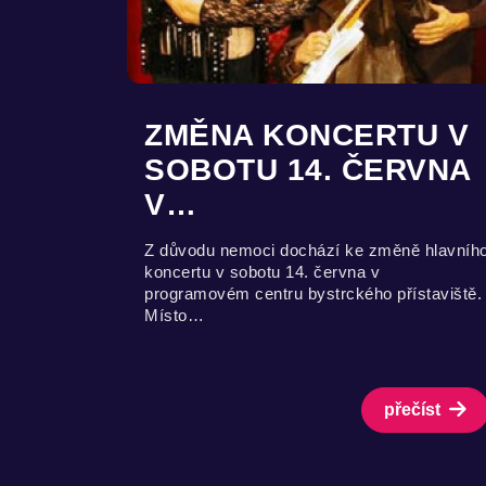
ZMĚNA KONCERTU V
SOBOTU 14. ČERVNA
V…
Z důvodu nemoci dochází ke změně hlavníh
koncertu v sobotu 14. června v
programovém centru bystrckého přístaviště.
Místo…
přečíst