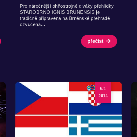
Pro náročnější ohňostrojné diváky přehlídky
STAROBRNO IGNIS BRUNENSIS je
tradičně připravena na Brněnské přehradě
ozvučená…
přečíst
6/1
2014