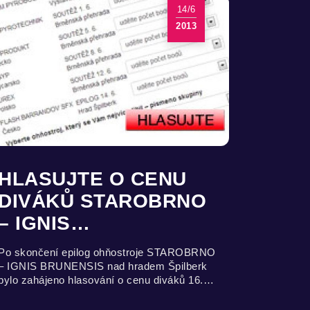
14/6
2013
HLASUJTE O CENU
DIVÁKŮ STAROBRNO
– IGNIS…
Po skončení epilog ohňostroje STAROBRNO
– IGNIS BRUNENSIS nad hradem Špilberk
bylo zahájeno hlasování o cenu diváků 16.…