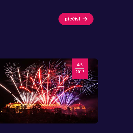
přečíst
4/6
2013