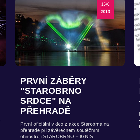
15/6
2013
PRVNÍ ZÁBĚRY
"STAROBRNO
SRDCE" NA
PŘEHRADĚ
ě
První oficiální video z akce Starobrna na
přehradě při závěrečném soutěžním
ohňostroji STAROBRNO – IGNIS