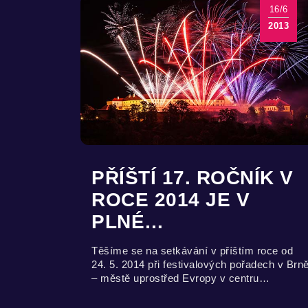
16/6
2013
PŘÍŠTÍ 17. ROČNÍK V
ROCE 2014 JE V
PLNÉ…
Těšíme se na setkávání v příštím roce od
24. 5. 2014 při festivalových pořadech v Brn
– městě uprostřed Evropy v centru…