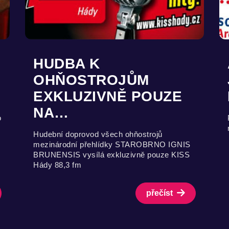
HUDBA K
OHŇOSTROJŮM
EXKLUZIVNĚ POUZE
NA…
o
Hudební doprovod všech ohňostrojů
mezinárodní přehlídky STAROBRNO IGNIS
BRUNENSIS vysílá exkluzivně pouze KISS
Hády 88,3 fm
přečíst