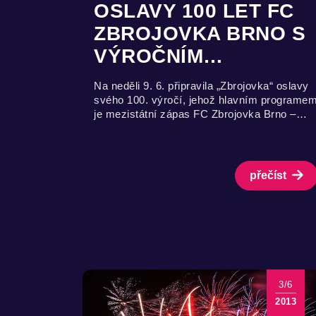
OSLAVY 100 LET FC
ZBROJOVKA BRNO S
VÝROČNÍM…
Na neděli 9. 6. připravila „Zbrojovka“ oslavy
svého 100. výročí, jehož hlavním programe
je mezistátní zápas FC Zbrojovka Brno –…
přečíst
3/6
2013