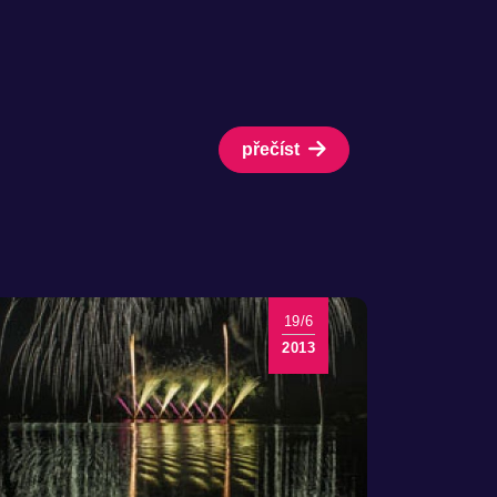
přečíst
19/6
2013