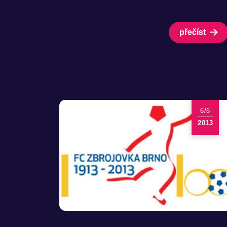
přečíst
6/6
2013