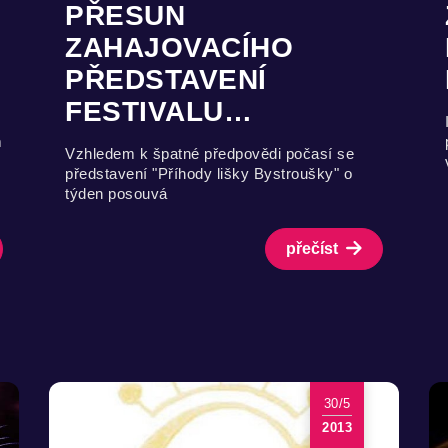
PŘESUN
ZAHAJOVACÍHO
PŘEDSTAVENÍ
FESTIVALU…
m
Vzhledem k špatné předpovědi počasí se
představení "Příhody lišky Bystroušky" o
týden posouvá
přečíst
30/5
2013