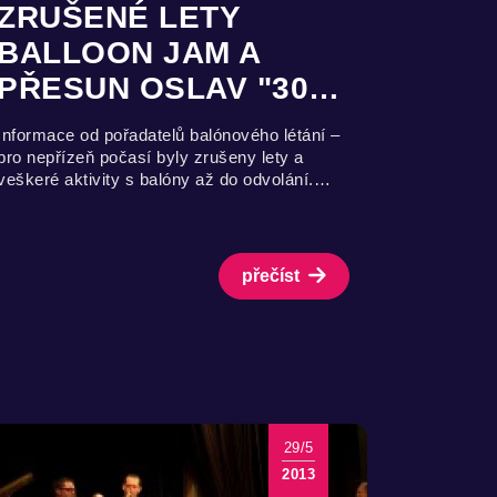
ZRUŠENÉ LETY
BALLOON JAM A
PŘESUN OSLAV "30…
Informace od pořadatelů balónového létání –
pro nepřízeň počasí byly zrušeny lety a
veškeré aktivity s balóny až do odvolání.…
přečíst
29/5
2013