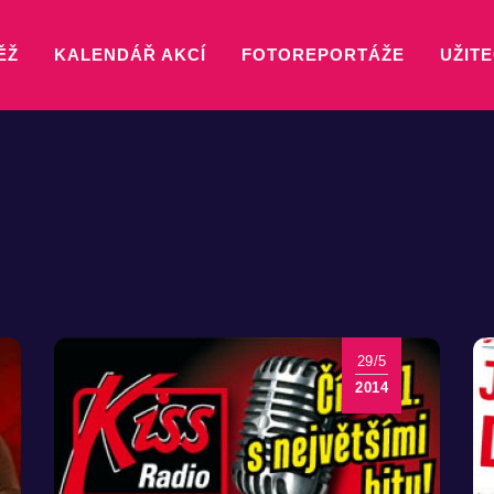
ĚŽ
KALENDÁŘ AKCÍ
FOTOREPORTÁŽE
UŽITE
29/5
2014