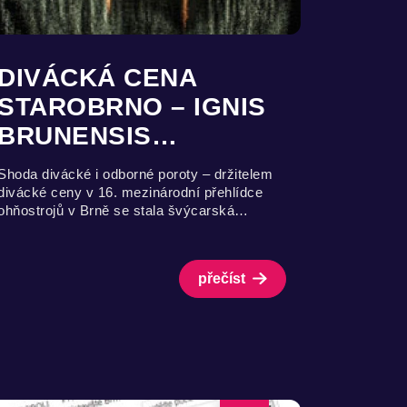
DIVÁCKÁ CENA
STAROBRNO – IGNIS
BRUNENSIS…
Shoda divácké i odborné poroty – držitelem
divácké ceny v 16. mezinárodní přehlídce
ohňostrojů v Brně se stala švýcarská…
přečíst