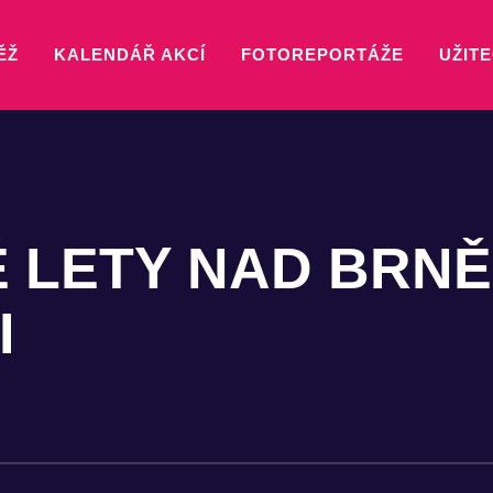
ĚŽ
KALENDÁŘ AKCÍ
FOTOREPORTÁŽE
UŽITE
 LETY NAD BRN
I