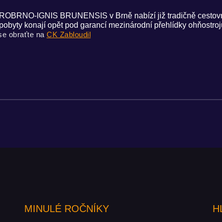
AROBRNO-IGNIS BRUNENSIS v Brně nabízí již tradičně cestovní 
vé pobyty konají opět pod garancí mezinárodní přehlídky ohňost
se obraťte na
CK Zabloudil
MINULÉ ROČNÍKY
H