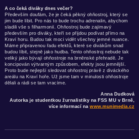
A co čeká diváky dnes večer?
Především doufám, že je čeká pěkný ohňostroj, který se
jim bude líbit. Pro nás to bude trochu adrenalin, abychom
sladili vše s filharmonií. Ohňostroj bude zajímavý
především pro diváky, kteří se přijdou podívat přímo na
Kraví horu. Budou tak moci vidět všechny jemné nuance.
Máme připravenou řadu efektů, které se divákům snad
budou líbit, stejně jako hudba. Tento ohňostroj nebude tak
veliký jako bývají ohňostroje na brněnské přehradě. Je
koncipován výtvarným způsobem, efekty jsou jemnější.
Proto bude nejlepší sledovat ohňostroj právě z diváckého
areálu na Kraví hoře. Už jsme tam v minulosti ohňostroje
dělali a rádi se tam vracíme.
Anna Dudková
Autorka je studentkou žurnalistiky na FSS MU v Brně,
více informací na
www.munimedia.cz