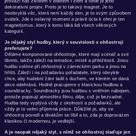
provází nás životem v dobrém i zlém a tohle je jeho
dekorativní projev. Proto je to takový magnet. Je to
neobvyklá věc, která není každý den, je to svým způsobem
svátek. Jde o oslavný moment a právě úcta k ohni je ten
magnetismus, který k tomu láká lidi všech věkových
kategorií.
Je nějaký styl hudby, který v souvislosti s ohňostroji
preferujete?
Děláme komponované ohňostroje, které mají scénář a své
libreto, takže záleží na tematice, místě a příležitosti. Jinou
hudbu volíme při ohňostroji v zámeckém parku a jinou na
hřišti. Záleží i na požadavku pořadatele, který obvykle
chce, aby hudební žánr ladil s duchem, ve kterém se daná
akce odehrává. Hodně pracujeme s klasickou hudbou a
soundtracky. Soundtracky jsou hudbou s vnitřním nábojem,
protože popisují atmosféru filmu, děje, což je bezvadné.
Hudba tedy vyplývá vždy z okolností a požadavků, ale
vždy je to velmi příjemná práce. Důležité je, aby se
ohňostroj povedl a divákům se líbil a to, zda je doprovázen
klasikou či modernou, je vedlejší.
A je naopak nějaký styl, s nímž se ohňostroj slaďuje jen