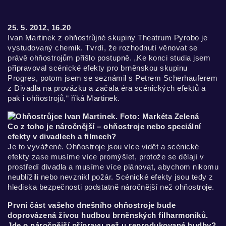
25. 5. 2012, 16.20
Ivan Martinek z ohňostrůjné skupiny Theatrum Pyrobo je
vystudovaný chemik. Tvrdí, že rozhodnutí věnovat se
právě ohňostrojům přišlo postupně. „Ke konci studia jsem
připravoval scénické efekty pro brněnskou skupinu
Progres, potom jsem se seznámil s Petrem Scherhauferem
z Divadla na provázku a začala éra scénických efektů a
pak i ohňostrojů,“ říká Martinek.
Co z toho je náročnější – ohňostroje nebo speciální
efekty v divadlech a filmech?
Je to vyvážené. Ohňostroje jsou více vidět a scénické
efekty zase musíme více promýšlet, protože se dělají v
prostředí divadla a musíme více plánovat, abychom nikomu
neublížili nebo nevznikl požár. Scénické efekty jsou tedy z
hlediska bezpečnosti podstatně náročnější než ohňostroje.
První část vašeho dnešního ohňostroje bude
doprovázená živou hudbou brněnských filharmoniků.
Jde o náročnější přípravu než u reprodukované hudby?