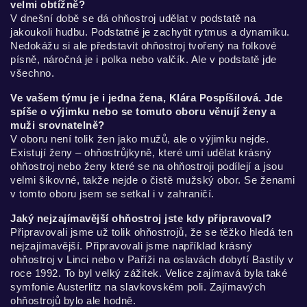
velmi obtížně?
V dnešní době se dá ohňostroj udělat v podstatě na
jakoukoli hudbu. Podstatné je zachytit rytmus a dynamiku.
Nedokážu si ale představit ohňostroj tvořený na folkové
písně, náročná je i polka nebo valčík. Ale v podstatě jde
všechno.
Ve vašem týmu je i jedna žena, Klára Pospíšilová. Jde
spíše o výjimku nebo se tomuto oboru věnují ženy a
muži srovnatelně?
V oboru není tolik žen jako mužů, ale o výjimku nejde.
Existují ženy – ohňostrůjkyně, které umí udělat krásný
ohňostroj nebo ženy které se na ohňostroji podílejí a jsou
velmi šikovné, takže nejde o čistě mužský obor. Se ženami
v tomto oboru jsem se setkal i v zahraničí.
Jaký nejzajímavější ohňostroj jste kdy připravoval?
Připravovali jsme už tolik ohňostrojů, že se těžko hledá ten
nejzajímavější. Připravovali jsme například krásný
ohňostroj v Linci nebo v Paříži na oslavách dobytí Bastily v
roce 1992. To byl velký zážitek. Velice zajímavá byla také
symfonie Austerlitz na slavkovském poli. Zajímavých
ohňostrojů bylo ale hodně.