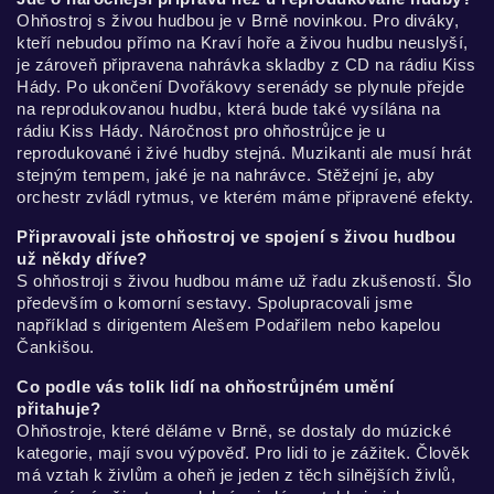
Ohňostroj s živou hudbou je v Brně novinkou. Pro diváky,
kteří nebudou přímo na Kraví hoře a živou hudbu neuslyší,
je zároveň připravena nahrávka skladby z CD na rádiu Kiss
Hády. Po ukončení Dvořákovy serenády se plynule přejde
na reprodukovanou hudbu, která bude také vysílána na
rádiu Kiss Hády. Náročnost pro ohňostrůjce je u
reprodukované i živé hudby stejná. Muzikanti ale musí hrát
stejným tempem, jaké je na nahrávce. Stěžejní je, aby
orchestr zvládl rytmus, ve kterém máme připravené efekty.
Připravovali jste ohňostroj ve spojení s živou hudbou
už někdy dříve?
S ohňostroji s živou hudbou máme už řadu zkušeností. Šlo
především o komorní sestavy. Spolupracovali jsme
například s dirigentem Alešem Podařilem nebo kapelou
Čankišou.
Co podle vás tolik lidí na ohňostrůjném umění
přitahuje?
Ohňostroje, které děláme v Brně, se dostaly do múzické
kategorie, mají svou výpověď. Pro lidi to je zážitek. Člověk
má vztah k živlům a oheň je jeden z těch silnějších živlů,