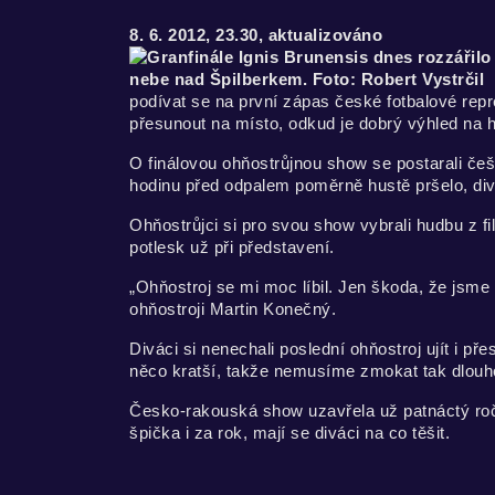
8. 6. 2012, 23.30, aktualizováno
podívat se na první zápas české fotbalové rep
přesunout na místo, odkud je dobrý výhled na h
O finálovou ohňostrůjnou show se postarali češ
hodinu před odpalem poměrně hustě pršelo, divá
Ohňostrůjci si pro svou show vybrali hudbu z f
potlesk už při představení.
„Ohňostroj se mi moc líbil. Jen škoda, že jsme z
ohňostroji Martin Konečný.
Diváci si nenechali poslední ohňostroj ujít i p
něco kratší, takže nemusíme zmokat tak dlouh
Česko-rakouská show uzavřela už patnáctý ročník
špička i za rok, mají se diváci na co těšit.