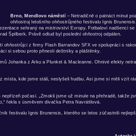
Brno, Mendlovo náměstí
– Netradičně o patnáct minut po
ohňostroj letošního ohňostrůjného festivalu Ignis Brunensi
rezentace sehraný na mistrovství Evropy. Fotbaloví nadšenci s
rad Špilberk. Právě odtud byl poslední ohňostroj odpálen.
tí ohňostrůjci z firmy Flash Barrandov SFX ve spolupráci s rak
ci si sebou proto přinesli deštníky a pláštěnky.
ilmů Johanka z Arku a Plunket & Macleanne. Ohnivé efekty netradi
 místa, kde jsme stáli, neslyšeli hudbu. Asi jsme si měli vzít rád
řes nepřízeň počasí. „Zmokli jsme už minule na přehradě, takže js
o,“ řekla s úsměvem divačka Petra Navrátilová.
 festivalu Ignis Brunensis, kterého se letos zúčastnili nejlepš
Autorka j