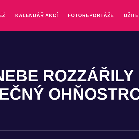
ĚŽ
KALENDÁŘ AKCÍ
FOTOREPORTÁŽE
UŽITE
EBE ROZZÁŘILY 
REČNÝ OHŇOSTR