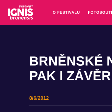
O FESTIVALU
FOTOSOUT
BRNĚNSKÉ N
PAK I ZÁVĚ
8/6/2012