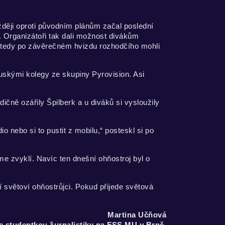
zději oproti původním plánům začal poslední
s. Organizátoři tak dali možnost divákům
e tedy po závěrečném hvizdu rozhodčího mohli
ouskými kolegy ze skupiny Pyrovision. Asi
čně ozářily Špilberk a u diváků si vysloužily
io nebo si to pustit z mobilu,“ posteskl si po
me zvyklí. Navíc ten dnešní ohňostroj byl o
í světoví ohňostrůjci. Pokud přijede světová
Martina Učňová
e studentkou žurnalistiky na FSS MU v Brně,