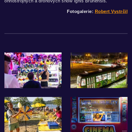
ohňostrojných a dronových show Ignis Brunensis.
Fotogalerie:
Robert Vystrčil