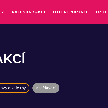
ĚŽ
KALENDÁŘ AKCÍ
FOTOREPORTÁŽE
UŽITE
AKCÍ
tavy a veletrhy
Vzdělávací