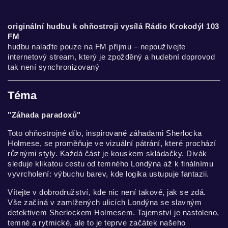
originální hudbu k ohňostroji vysílá Rádio Krokodýl 103
FM
hudbu nalaďte pouze na FM příjmu – nepoužívejte
internetový stream, který je zpožděný a hudební doprovod
tak není synchronizovaný
Téma
"Záhada paradoxů"
Toto ohňostrojné dílo, inspirované záhadami Sherlocka
Holmese, se proměňuje ve vizuální pátrání, které prochází
různými styly. Každá část je kouskem skládačky. Divák
sleduje klikatou cestu od temného Londýna až k finálnímu
vyvrcholení: výbuchu barev, kde logika ustupuje fantazii.
Vítejte v dobrodružství, kde nic není takové, jak se zdá.
Vše začíná v zamlžených ulicích Londýna se slavným
detektivem Sherlockem Holmesem. Tajemství je nastoleno,
temné a rytmické, ale to je teprve začátek našeho