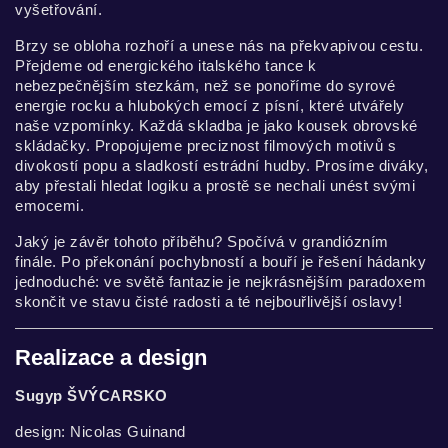
vyšetřování.
Brzy se obloha rozhoří a unese nás na překvapivou cestu.
Přejdeme od energického italského tance k
nebezpečnějším stezkám, než se ponoříme do syrové
energie rocku a hlubokých emocí z písní, které utvářely
naše vzpomínky. Každá skladba je jako kousek obrovské
skládačky. Propojujeme preciznost filmových motivů s
divokostí popu a sladkostí estrádní hudby. Prosíme diváky,
aby přestali hledat logiku a prostě se nechali unést svými
emocemi.
Jaký je závěr tohoto příběhu? Spočívá v grandiózním
finále. Po překonání pochybností a bouří je řešení hádanky
jednoduché: ve světě fantazie je nejkrásnějším paradoxem
skončit ve stavu čisté radosti a té nejbouřlivější oslavy!
Realizace a design
Sugyp ŠVÝCARSKO
design: Nicolas Guinand