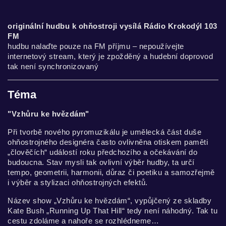
originální hudbu k ohňostroji vysílá Rádio Krokodýl 103
FM
hudbu nalaďte pouze na FM příjmu – nepoužívejte
internetový stream, který je zpožděný a hudební doprovod
tak není synchronizovaný
Téma
"Vzhůru ke hvězdám"
Při tvorbě nového pyromuzikálu je umělecká část duše
ohňostrojného designéra často ovlivněna otiskem paměti
„člověčích“ událostí roku předchozího a očekávání do
budoucna. Stav mysli tak ovlivní výběr hudby, ta určí
tempo, geometrii, harmonii, důraz či poetiku a samozřejmě
i výběr a stylizaci ohňostrojných efektů.
Název show „Vzhůru ke hvězdám“, vypůjčený ze skladby
Kate Bush „Running Up That Hill“ tedy není náhodný. Tak tu
cestu zdoláme a nahoře se rozhlédneme…