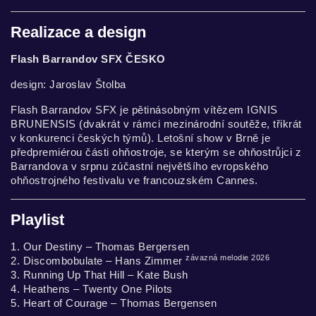
Realizace a design
Flash Barrandov SFX ČESKO
design: Jaroslav Štolba
Flash Barrandov SFX je pětinásobným vítězem IGNIS
BRUNENSIS (dvakrát v rámci mezinárodní soutěže, třikrát
v konkurenci českých týmů). Letošní show v Brně je
předpremiérou části ohňostroje, se kterým se ohňostrůjci z
Barrandova v srpnu zúčastní největšího evropského
ohňostrojného festivalu ve francouzském Cannes.
Playlist
1. Our Destiny – Thomas Bergersen
závazná melodie 2026
2. Discombobulate – Hans Zimmer
3. Running Up That Hill – Kate Bush
4. Heathens – Twenty One Pilots
5. Heart of Courage – Thomas Bergensen