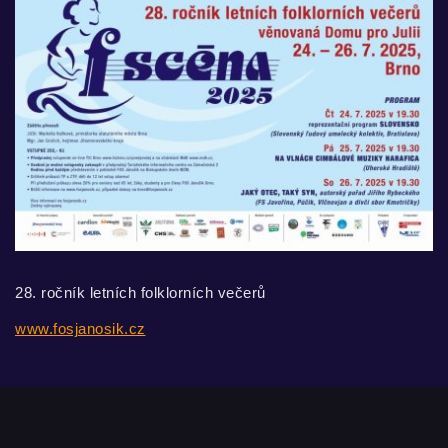
28. ročník letních folklorních večerů
www.fosjanosik.cz