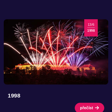
13/6
1998
1998
přečíst