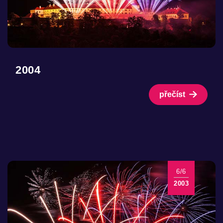
2004
přečíst
6/6
2003