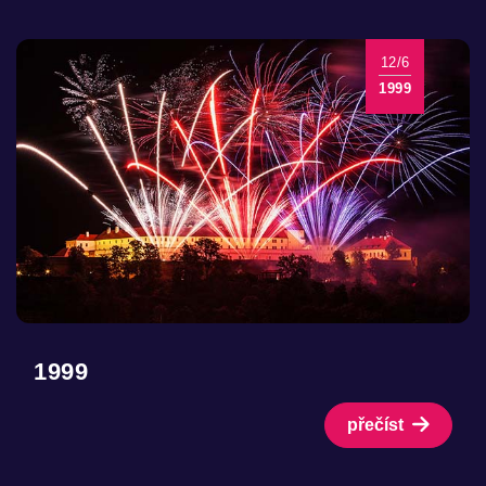
12/6
1999
1999
přečíst