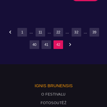
1
…
11
…
22
…
32
…
39
40
41
42
IGNIS BRUNENSIS
O FESTIVALU
FOTOSOUTĚŽ