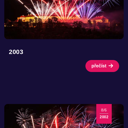
2003
přečíst
8/6
2002