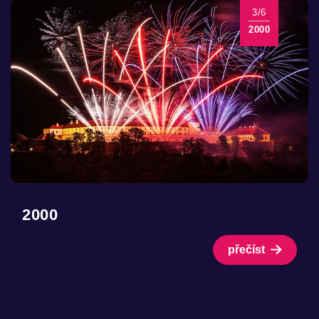
3/6
2000
2000
přečíst