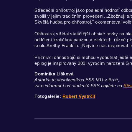
Středeční ohňostroj jako poslední hodnotí odb
zvolili v jejím tradičním provedení. „Zbožňuji t
Skvělá hudba pro ohňostroj," okomentoval volb
Ohňostroj střídal statičtější ohnivé prvky na hl
oddělení kratičkou pauzou v efektech, různé p
soulu Arethy Franklin. „Nejvíce nás inspiroval 
Příznivci ohňostrojů si mohou vychutnat ještě 
epilog je inspirovaný 200. výročím narození G
Dominika Lišková
Autorka je absolventkou FSS MU v Brně,
více informací od studentů FSS najdete na
Stis
Fotogalerie:
Robert Vystrčil