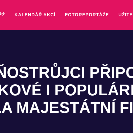
ĚŽ
KALENDÁŘ AKCÍ
FOTOREPORTÁŽE
UŽITE
ŇOSTRŮJCI PŘIP
KOVÉ I POPULÁR
A MAJESTÁTNÍ F