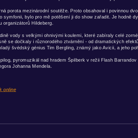
orná porota mezinárodní soutěže. Proto obsahoval i povinnou d
uto symfonii, bylo pro mě potěšení ji do show zařadit. Je hodně dy
u organizátorů Hildeberg.
adině vody s velkými ohnivými koulemi, které zabíraly celé zorné p
ísně se dočkaly i různorodého ztvárnění - od dramatických efek
mladý švédský génius Tim Bergling, známý jako Avicii, a jeho poh
epilog, pyromuzikál nad hradem Špilberk v režii Flash Barrandov
regora Johanna Mendela.
k online