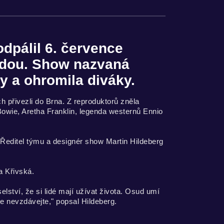
dpálil 6. července
adou. Show nazvaná
y a ohromila diváky.
 přivezli do Brna. Z reproduktorů zněla
Bowie, Aretha Franklin, legenda westernů Ennio
 Ředitel týmu a designér show Martin Hildeberg
a Křivská.
elství, že si lidé mají užívat života. Osud umí
e nevzdávejte," popsal Hildeberg.