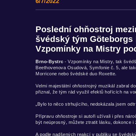
6/7/2022
Poslední ohňostroj mezi
švédský tým Göteborgs 
Vzpomínky na Mistry poc
Brno-Bystrc
- Vzpomínky na Mistry, tak švédšt
Beethovenova Osudová, Symfonie č. 5, ale také 
Morricone nebo švédské duo Roxette.
Velmi majestátní ohňostrojný muzikál zabral do
přiznal, že tým rád využil efektů hořících na vo
„Bylo to něco strhujícího, nedokázala jsem odt
Přípravu ohňostroje si autoři užívali i přes nár
být neúprosný, můžete ztratit lásku, dokonce i
A podle nadšených reakcí v publiku se švédsk