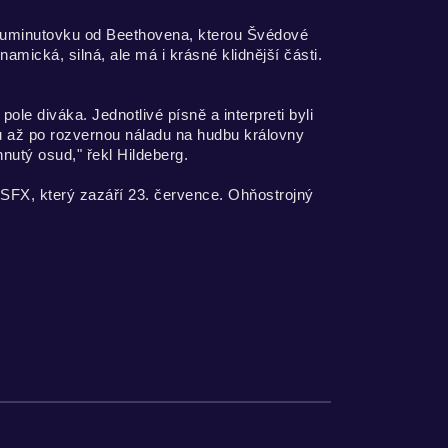
vouminutovku od Beethovena, kterou Švédové
namická, silná, ale má i krásné klidnější části.
ole diváka. Jednotlivé písně a interpreti byli
tů až po rozvernou náladu na hudbu královny
nutý osud," řekl Hildeberg.
 SFX, který zazáří 23. července. Ohňostrojný