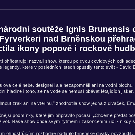
národní soutěže Ignis Brunensis o
Fyrverkeri nad Brněnskou přehr
tila ikony popové i rockové hudb
í ohňostrůjci nazvali show, kterou po dvou covidových odkladech
legendy, které v posledních letech opustily tento svět - David 
slova celé nebe, designéři ale nezapomněli ani na vodní plochu.
dní hladině i toho, že na vodě se nemusí obávat létajících jisker.
rhnout zrak ani na vteřinu," zhodnotila show jedna z divaček, Em
očnější podmínky, které jim připravilo počasí. „Chceme předat pos
 život. Naše show chce svým rytmem i zakončením říci - nikdy s
ým ohňostrůjcům rozhodně podařilo brněnské diváky povzbudit.