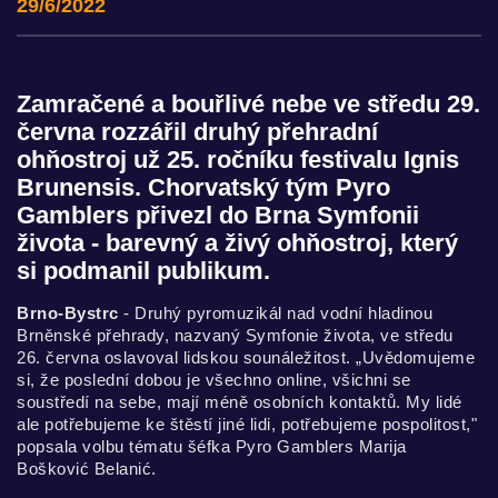
29/6/2022
Zamračené a bouřlivé nebe ve středu 29.
června rozzářil druhý přehradní
ohňostroj už 25. ročníku festivalu Ignis
Brunensis. Chorvatský tým Pyro
Gamblers přivezl do Brna Symfonii
života - barevný a živý ohňostroj, který
si podmanil publikum.
Brno-Bystrc
- Druhý pyromuzikál nad vodní hladinou
Brněnské přehrady, nazvaný Symfonie života, ve středu
26. června oslavoval lidskou sounáležitost. „Uvědomujeme
si, že poslední dobou je všechno online, všichni se
soustředí na sebe, mají méně osobních kontaktů. My lidé
ale potřebujeme ke štěstí jiné lidi, potřebujeme pospolitost,"
popsala volbu tématu šéfka Pyro Gamblers Marija
Bošković Belanić.