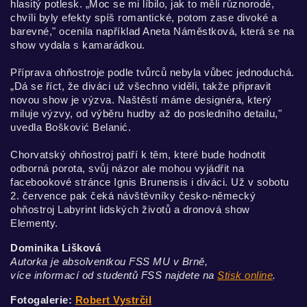
hlasitý potlesk. „Moc se mi líbilo, jak to měli různorodé,
chvíli byly efekty spíš romantické, potom zase divoké a
barevné," ocenila například Aneta Náměstková, která se na
show vydala s kamarádkou.
Příprava ohňostroje podle tvůrců nebyla vůbec jednoduchá.
„Dá se říct, že diváci už všechno viděli, takže připravit
novou show je výzva. Naštěstí máme designéra, který
miluje výzvy, od výběru hudby až do posledního detailu,"
uvedla Bošković Belanić.
Chorvatský ohňostroj patří k těm, které bude hodnotit
odborná porota, svůj názor ale mohou vyjádřit na
facebookové stránce Ignis Brunensis i diváci. Už v sobotu
2. července pak čeká návštěvníky česko-německý
ohňostroj Labyrint lidských životů a dronová show
Elementy.
Dominika Lišková
Autorka je absolventkou FSS MU v Brně,
více informací od studentů FSS najdete na
Stisk online
.
Fotogalerie:
Robert Vystrčil