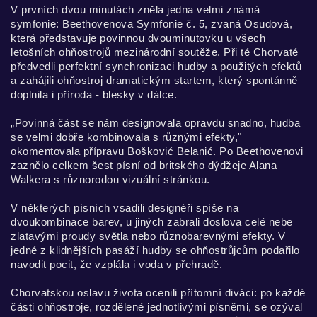
V prvních dvou minutách zněla jedna velmi známá
symfonie: Beethovenova Symfonie č. 5, zvaná Osudová,
která představuje povinnou dvouminutovku u všech
letošních ohňostrojů mezinárodní soutěže. Při té Chorvaté
předvedli perfektní synchronizaci hudby a použitých efektů
a zahájili ohňostroj dramatickým startem, který spontánně
doplnila i příroda - blesky v dálce.
„Povinná část se nám designovala opravdu snadno, hudba
se velmi dobře kombinovala s různými efekty,"
okomentovala přípravu Bošković Belanić. Po Beethovenovi
zaznělo celkem šest písní od britského dýdžeje Alana
Walkera s různorodou vizuální stránkou.
V některých písních vsadili designéři spíše na
dvoukombinace barev, u jiných zabrali doslova celé nebe
zlatavými proudy světla nebo různobarevnými efekty. V
jedné z klidnějších pasáží hudby se ohňostrůjcům podařilo
navodit pocit, že vzplála i voda v přehradě.
Chorvatskou oslavu života ocenili přítomní diváci: po každé
části ohňostroje, rozdělené jednotlivými písněmi, se ozýval