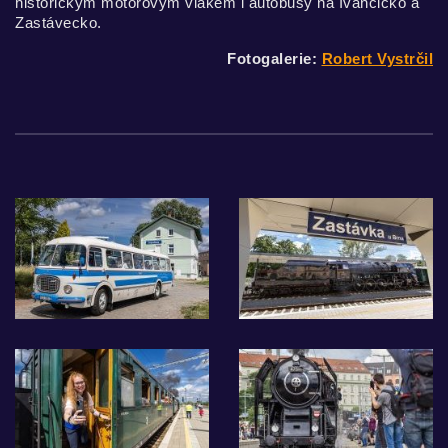
historickým motorovým vlakem i autobusy na Ivančicko a
Zastávecko.
Fotogalerie:
Robert Vystrčil