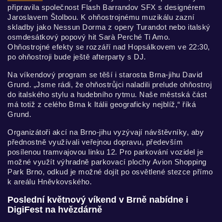
připravila společnost Flash Barrandov SFX s designérem
Jaroslavem Štolbou. K ohňostrojnému muzikálu zazní
skladby jako Nessun Dorma z opery Turandot nebo italský
osmdesátkový popový hit Sarà Perché Ti Amo.
Ohňostrojné efekty se rozzáří nad Hopsálkovem ve 22:30,
po ohňostroji bude ještě afterparty s DJ.
Na víkendový program se těší i starosta Brna-jihu David
Grund. „Jsme rádi, že ohňostrůjci naladili prelude ohňostroj
do italského stylu a hudebního rytmu. Naše městská část
má totiž z celého Brna k Itálii geograficky nejblíž,“ říká
Grund.
Organizátoři akcí na Brno-jihu vyzývají návštěvníky, aby
přednostně využívali veřejnou dopravu, především
posílenou tramvajovou linku 12. Pro parkování vozidel je
možné využít výhradně parkovací plochy Avion Shopping
Park Brno, odkud je možné dojít po osvětlené stezce přímo
k areálu Hněvkovského.
Poslední květnový víkend v Brně nabídne i
DigiFest na hvězdárně