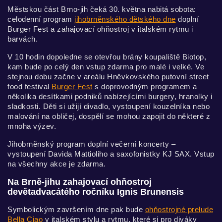
Městskou část Brno-jih čeká 30. května nabitá sobota:
celodenní program
jihobrněnského dětského dne
doplní
Burger Fest a zahajovací ohňostroj v italském rytmu i
barvách.
V 10 hodin dopoledne se otevřou brány koupaliště Biotop,
kam bude po celý den vstup zdarma pro malé i velké. Ve
stejnou dobu začne v areálu Hněvkovského putovní street
food festival
Burger Fest
s doprovodným programem a
několika desítkami podniků nabízejícími burgery, hranolky i
sladkosti. Děti si užijí divadlo, vystoupení kouzelníka nebo
malování na obličej, dospělí se mohou zapojit do některé z
mnoha výzev.
Jihobrněnský program doplní večerní koncerty –
vystoupení Davida Mattioliho a saxofonistky KJ SAX. Vstup
na všechny akce je zdarma.
Na Brně-jihu zahajovací ohňostroj
devětadvacátého ročníku Ignis Brunensis
Symbolickým završením dne pak bude
ohňostrojné prelude
Bella Ciao
v italském stylu a rytmu, které si pro diváky