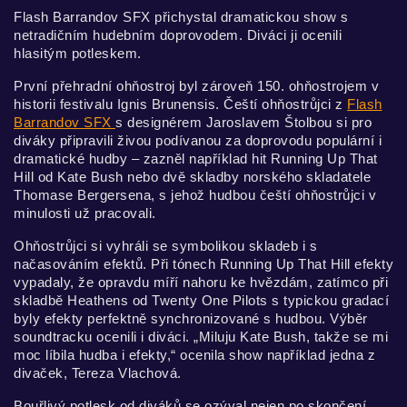
Flash Barrandov SFX přichystal dramatickou show s
netradičním hudebním doprovodem. Diváci ji ocenili
hlasitým potleskem.
První přehradní ohňostroj byl zároveň 150. ohňostrojem v
historii festivalu Ignis Brunensis. Čeští ohňostrůjci z
Flash
Barrandov SFX
s designérem Jaroslavem Štolbou si pro
diváky připravili živou podívanou za doprovodu populární i
dramatické hudby – zazněl například hit Running Up That
Hill od Kate Bush nebo dvě skladby norského skladatele
Thomase Bergersena, s jehož hudbou čeští ohňostrůjci v
minulosti už pracovali.
Ohňostrůjci si vyhráli se symbolikou skladeb i s
načasováním efektů. Při tónech Running Up That Hill efekty
vypadaly, že opravdu míří nahoru ke hvězdám, zatímco při
skladbě Heathens od Twenty One Pilots s typickou gradací
byly efekty perfektně synchronizované s hudbou. Výběr
soundtracku ocenili i diváci. „Miluju Kate Bush, takže se mi
moc líbila hudba i efekty,“ ocenila show například jedna z
divaček, Tereza Vlachová.
Bouřlivý potlesk od diváků se ozýval nejen po skončení