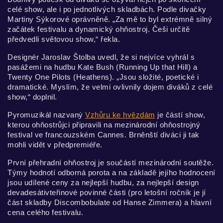
celé show, ale i po jednotlivých skladbách. Podle divačky
Martiny Sýkorové oprávněně. „Za mě to byl extrémně silný
začátek festivalu a dynamický ohňostroj. Češi určitě
předvedli světovou show,“ řekla.
Designér Jaroslav Štolba uvedl, že si nejvíce vyhrál s
pasážemi na hudbu Kate Bush (Running Up that Hill) a
Twenty One Pilots (Heathens). „Jsou složité, poetické i
dramatické. Myslím, že velmi ovlivnily dojem diváků z celé
show,“ doplnil.
Pyromuzikál nazvaný
Vzhůru ke hvězdám
je částí show,
kterou ohňostrůjci připravili na mezinárodní ohňostrojný
festival ve francouzském Cannes. Brněnští diváci ji tak
mohli vidět v předpremiéře.
První přehradní ohňostroj je součástí mezinárodní soutěže.
Týmy hodnotí odborná porota a na základě jejího hodnocení
jsou udílené ceny za nejlepší hudbu, za nejlepší design
devadesátivteřinové povinné části (pro letošní ročník je jí
část skladby Discombobulate od Hanse Zimmera) a hlavní
cena celého festivalu.